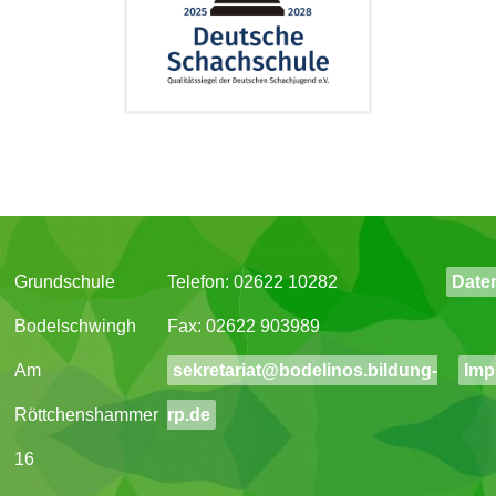
Grundschule
Telefon: 02622 10282
Date
Bodelschwingh
Fax: 02622 903989
Am
sekretariat@bodelinos.bildung-
Imp
Röttchenshammer
rp.de
16